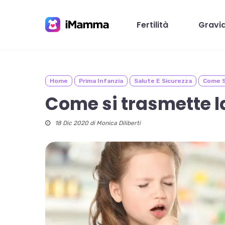
Skip
to
Fertilità
Gravi
main
content
Home
Prima Infanzia
Salute E Sicurezza
Come S
Premi invio per cercare o ESC per chiudere
Come si trasmette l
18 Dic 2020 di
Monica Diliberti