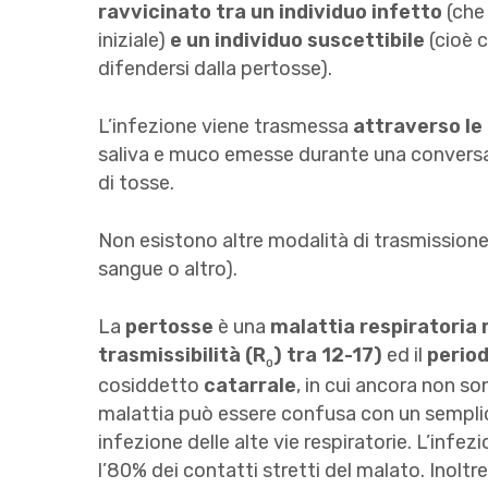
ravvicinato tra un individuo infetto
(che 
iniziale)
e un individuo suscettibile
(cioè 
difendersi dalla pertosse).
L’infezione viene trasmessa
attraverso le
saliva e muco emesse durante una conversa
di tosse.
Non esistono altre modalità di trasmission
sangue o altro).
La
pertosse
è una
malattia respiratoria 
trasmissibilità (R
) tra 12-17)
ed il
period
0
cosiddetto
catarrale
, in cui ancora non son
malattia può essere confusa con un sempli
infezione delle alte vie respiratorie. L’infezi
l’80% dei contatti stretti del malato. Inoltr