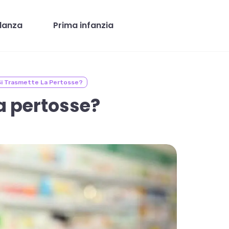
danza
Prima infanzia
i Trasmette La Pertosse?
a pertosse?