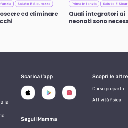
nfanzia
Salute E Sicurezza
Prima Infanzia
Salute E Sicu
oscere ed eliminare
Quali integratori ai
occhi
neonati sono necess
Scarica l’app
Scopri le altr
9
Corso preparto
Attività fisica
alle
rio
Segui iMamma