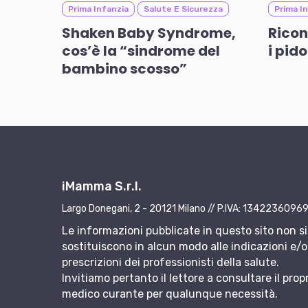
Prima Infanzia
Salute E Sicurezza
Prima I
Shaken Baby Syndrome,
Ricon
cos’è la “sindrome del
i pid
bambino scosso”
iMamma S.r.l.
Largo Donegani, 2 - 20121 Milano // P.IVA: 1342236096
Le informazioni pubblicate in questo sito non si
sostituiscono in alcun modo alle indicazioni e/o 
prescrizioni dei professionisti della salute.
Invitiamo pertanto il lettore a consultare il prop
medico curante per qualunque necessità.