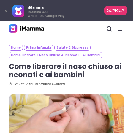
iMamma
×
SCARICA
iMamma S.r.l.
Gratis - Su Google Play
Skip
Menu
to
search
main
content
Home
Prima Infanzia
Salute E Sicurezza
Come Liberare Il Naso Chiuso Ai Neonati E Ai Bambini
Come liberare il naso chiuso ai
neonati e ai bambini
21 Dic 2022 di
Monica Diliberti