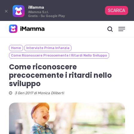
iMamma
×
SCARICA
iMamma S.r.l.
Gratis - Su Google Play
Skip
Menu
to
search
main
content
Home
Interviste Prima Infanzia
Come Riconoscere Precocemente I Ritardi Nello Sviluppo
Come riconoscere
precocemente i ritardi nello
sviluppo
3 Gen 2017 di
Monica Diliberti