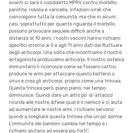
avanti ci sarà il cosiddetto MPRV contro morbillo,
parotite, rosolia e varicella, infezioni virali che
coinvolgono tutta la comunità, ma che in alcuni
casi, soprattutto per quanto riguarda il morbillo,
possono provocare sequele difficili anche a
distanza di 10 anni. I nostri vaccini hanno richiami
specifici intorno ai 5 e agli 11 anni dati dal fluttuare
degli anticorpi. Una volta che incontriamo il nostro
antagonista produciamo anticorpi. Il nostro sistema
immunitario li riconosce come se fossero cattivi,
produce le armi per attaccare questo batterio o
virus e crea gli anticorpi, proprio come una trincea.
Questa trincea però, piano piano, nel tempo
diminuisce. Quindi dare un altro po’ di ‘attacco’
ricorda alle nostre difese qual è il nemico e ci aiuta
ad aumentare le nostre armi. I richiami servono
quindi a svegliare questa trincea che un po’ dorme.
L’immunità dei bambini cambia nel tempo e i
richiami aiutano ad essere più forti”.