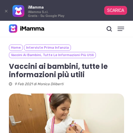
iMamma
×
SCARICA
iMamma S.r.l.
Gratis - Su Google Play
Skip
Menu
to
search
main
content
Home
Interviste Prima Infanzia
Vaccini Ai Bambini, Tutte Le Informazioni Più Utili
Vaccini ai bambini, tutte le
informazioni più utili
9 Feb 2021 di
Monica Diliberti