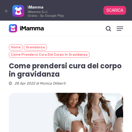
iMamma
×
SCARICA
iMamma S.r.l.
Gratis - Su Google Play
Skip
Menu
to
search
main
content
Home
Gravidanza
Come Prendersi Cura Del Corpo In Gravidanza
Come prendersi cura del corpo
in gravidanza
28 Apr 2022 di
Monica Diliberti