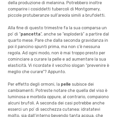
della produzione di melanina. Potrebbero inoltre
comparire i cosiddetti tubercoli di Montgomery,
piccole protuberanze sull’areola simili a brufoletti.
Alla fine di questo trimestre fa la sua comparsa un
po’ di “
pancetta
”, anche se “esploderà” a partire dal
quarto mese. Pare che dalla seconda gravidanza in
poi il pancino spunti prima, ma non c’è nessuna
regola. Ad ogni modo, non è mai troppo presto per
cominciare a curare la pelle e ad aumentare la sua
elasticità. Vi ricordate il vecchio slogan “prevenire è
meglio che curare”? Appunto.
Per effetto degli ormoni, la
pelle
subisce dei
cambiamenti. Potreste notare che quella del viso è
luminosa e morbida oppure, al contrario, compaiono
alcuni brufoli. A seconda dei casi potrebbe anche
esserci un po’ di secchezza cutanea: idratatevi
molto, sia dall’interno bevendo tanta acqua, che