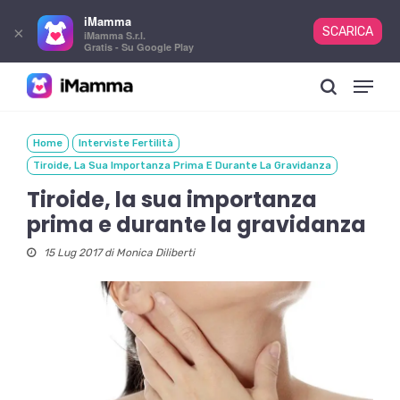
iMamma
×
SCARICA
iMamma S.r.l.
Gratis - Su Google Play
Skip
Menu
to
search
main
content
Home
Interviste Fertilità
Tiroide, La Sua Importanza Prima E Durante La Gravidanza
Tiroide, la sua importanza
prima e durante la gravidanza
15 Lug 2017 di
Monica Diliberti