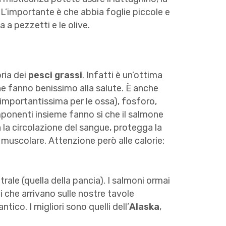
o. L’importante è che abbia foglie piccole e
 a pezzetti e le olive.
oria dei
pesci grassi
. Infatti è un’ottima
he fanno benissimo alla salute. È anche
, importantissima per le ossa), fosforo,
mponenti insieme fanno sì che il salmone
a la circolazione del sangue, protegga la
a muscolare. Attenzione però alle calorie:
rale (quella della pancia). I salmoni ormai
i che arrivano sulle nostre tavole
ico. I migliori sono quelli dell’
Alaska
,