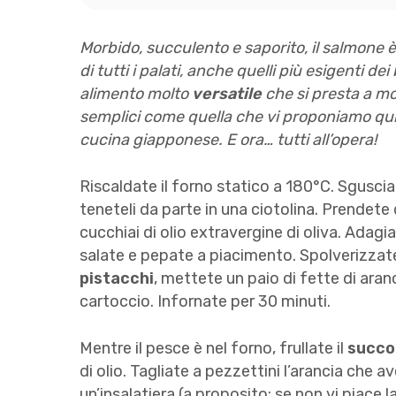
Morbido, succulento e saporito, il salmone è
di tutti i palati, anche quelli più esigenti d
alimento molto
versatile
che si presta a mo
semplici come quella che vi proponiamo qui,
cucina giapponese. E ora… tutti all’opera!
Riscaldate il forno statico a 180°C. Sgusciate
teneteli da parte in una ciotolina. Prendete
cucchiai di olio extravergine di oliva. Adagi
salate e pepate a piacimento. Spolverizzate
pistacchi
, mettete un paio di fette di ara
cartoccio. Infornate per 30 minuti.
Mentre il pesce è nel forno, frullate il
succo
di olio. Tagliate a pezzettini l’arancia che a
un’insalatiera (a proposito: se non vi piace l