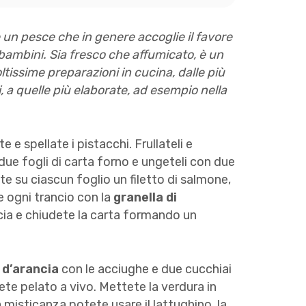
 un pesce che in genere accoglie il favore
ei bambini. Sia fresco che affumicato, è un
ltissime preparazioni in cucina, dalle più
 a quelle più elaborate, ad esempio nella
 e spellate i pistacchi. Frullateli e
 due fogli di carta forno e ungeteli con due
ate su ciascun foglio un filetto di salmone,
 ogni trancio con la
granella di
ncia e chiudete la carta formando un
 d’arancia
con le acciughe e due cucchiai
vete pelato a vivo. Mettete la verdura in
a misticanza potete usare il lattughino, la