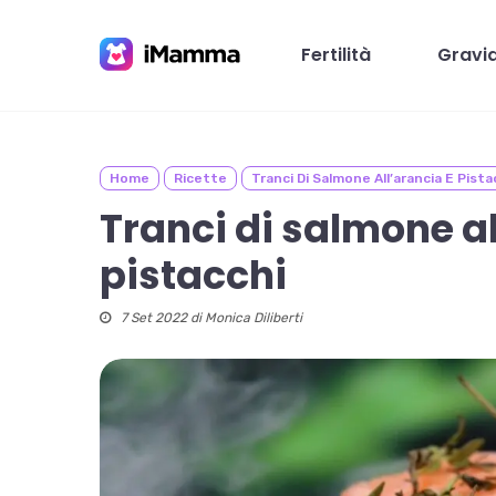
Skip
to
Fertilità
Gravi
main
content
Home
Ricette
Tranci Di Salmone All’arancia E Pista
Premi invio per cercare o ESC per chiudere
Tranci di salmone al
pistacchi
7 Set 2022 di
Monica Diliberti