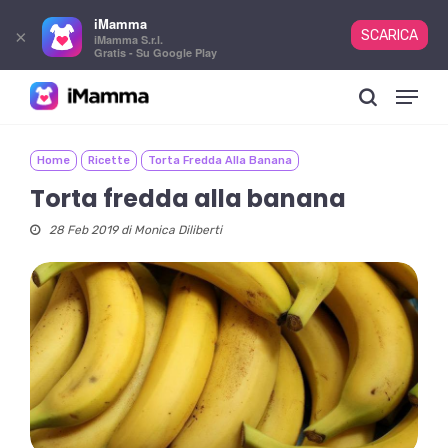
iMamma
×
SCARICA
iMamma S.r.l.
Gratis - Su Google Play
Skip
Menu
to
search
main
content
Home
Ricette
Torta Fredda Alla Banana
Torta fredda alla banana
28 Feb 2019 di
Monica Diliberti