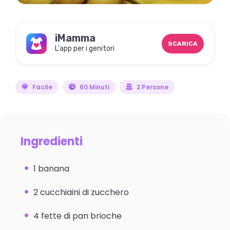
iMamma
SCARICA
L'app per i genitori
Facile
60 Minuti
2 Persone
Ingredienti
1 banana
2 cucchiaini di zucchero
4 fette di pan brioche