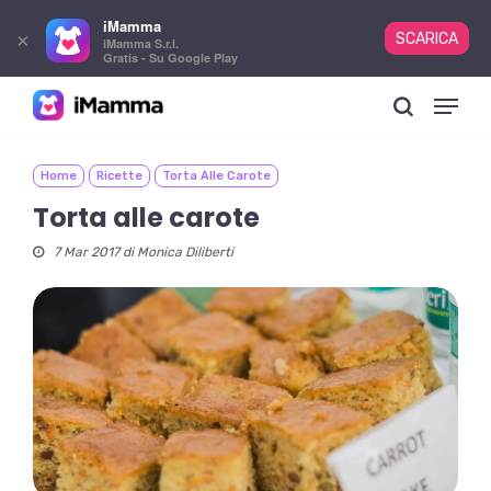
iMamma
×
SCARICA
iMamma S.r.l.
Gratis - Su Google Play
Skip
Menu
to
search
main
content
Home
Ricette
Torta Alle Carote
Torta alle carote
7 Mar 2017 di
Monica Diliberti