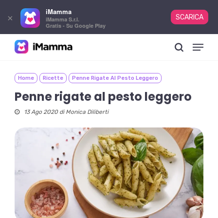
iMamma
×
SCARICA
iMamma S.r.l.
Gratis - Su Google Play
Skip
Menu
to
search
main
content
Home
Ricette
Penne Rigate Al Pesto Leggero
Penne rigate al pesto leggero
13 Ago 2020 di
Monica Diliberti