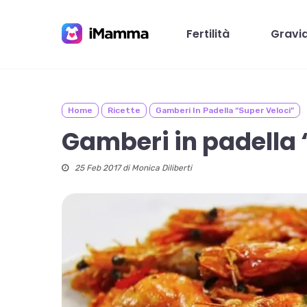
Skip
to
Fertilità
Gravi
main
content
Home
Ricette
Gamberi In Padella “super Veloci”
Premi invio per cercare o ESC per chiudere
Gamberi in padella 
25 Feb 2017 di
Monica Diliberti