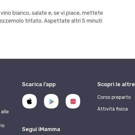
ino bianco, salate e, se vi piace, mettete
ezzemolo tritato. Aspettate altri 5 minuti
Scarica l’app
Scopri le altr
9
Corso preparto
Attività fisica
alle
rio
Segui iMamma