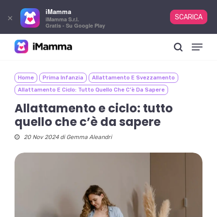
iMamma
×
SCARICA
iMamma S.r.l.
Gratis - Su Google Play
Skip
Menu
to
search
main
content
Home
Prima Infanzia
Allattamento E Svezzamento
Allattamento E Ciclo: Tutto Quello Che C’è Da Sapere
Allattamento e ciclo: tutto
quello che c’è da sapere
20 Nov 2024 di
Gemma Aleandri