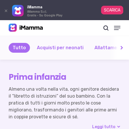
iMamma
×
SCARICA
iMamma S.r.l.
Gratis - Su Google Play
Skip
Menu
to
search
main
content
Tutto
Acquisti per neonati
Allattamento 
Prima infanzia
Almeno una volta nella vita, ogni genitore desidera
il “libretto di istruzioni” del suo bambino. Con la
pratica di tutti i giorni molto presto le cose
migliorano, trasformando i genitori alle prime armi
in coppie provette e sicure di sé.
Leggi tutto